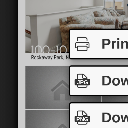
Prin
Dow
JPG
Dow
PNG