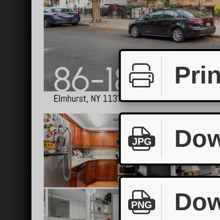
Prin
Dow
JPG
Dow
PNG