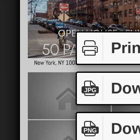
Prin
Dow
JPG
Dow
PNG