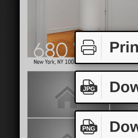
Prin
Dow
JPG
Dow
PNG