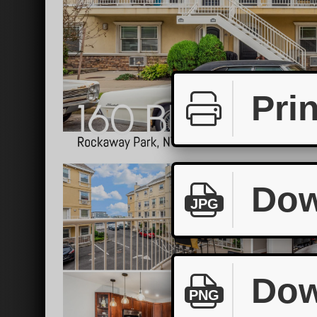
Prin
Dow
JPG
Dow
PNG